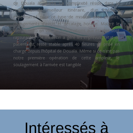
de Douala à Jakarta. La complexité réside dans la
recherche du meilleur itinéraire, d’un médecin
expérimenté pour ce type de mission avec escales,
changements d’avion et décalage horaire. Malgré le
silence radio en vol, les informations aux escales sont
rassurantes : le médecin a géré les imprévus, l’état du
patient est resté stable après 40 heures de prise en
charge depuis l’hôpital de Douala. Même si ce n’est pas
notre première opération de cette ampleur, le
soulagement à l’arrivée est tangible
Intéressés à