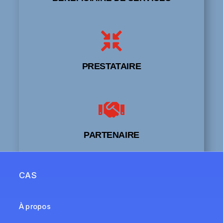

PRESTATAIRE

PARTENAIRE
CAS
À propos